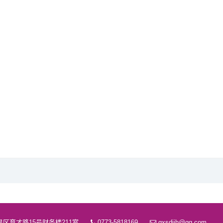
区育才路15号财务楼211室
0773-5818169
gxsdjjh@qq.com