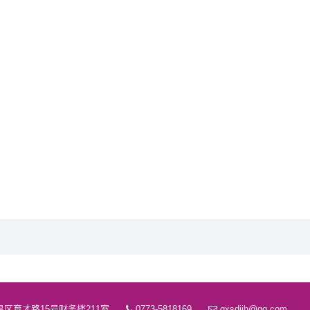
区育才路15号财务楼211室
0773-5818169
gxsdjjh@qq.com