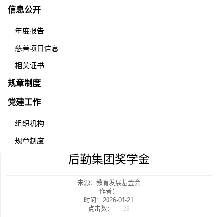
信息公开
年度报告
慈善项目信息
相关证书
规章制度
党建工作
组织机构
规章制度
后勤集团奖学金
来源：教育发展基金会
作者：
时间：2026-01-21
点击数：
23