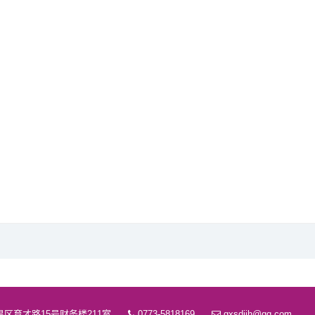
区育才路15号财务楼211室
0773-5818169
gxsdjjh@qq.com